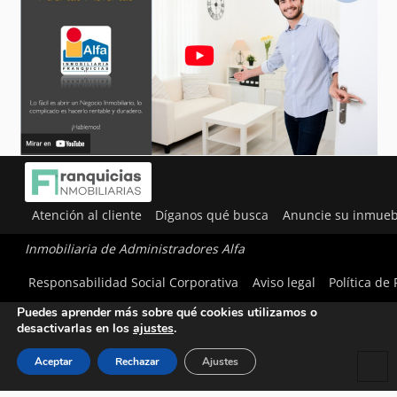
Atención al cliente
Díganos qué busca
Anuncie su inmueb
Inmobiliaria de Administradores Alfa
Utilizamos cookies para ofrecerte la mejor experiencia en
Responsabilidad Social Corporativa
Aviso legal
Política de
nuestra web.
Puedes aprender más sobre qué cookies utilizamos o
desactivarlas en los
ajustes
.
Aceptar
Rechazar
Ajustes