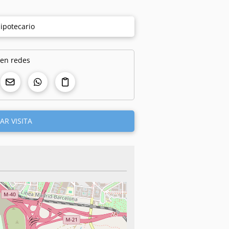
ipotecario
 en redes
AR VISITA