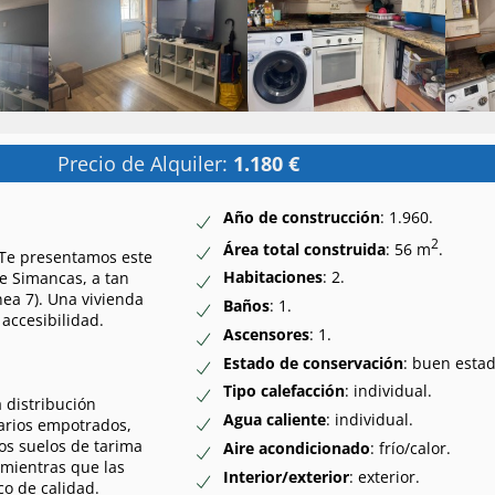
Precio de Alquiler:
1.180 €
Año de construcción
: 1.960.
2
Área total construida
: 56 m
.
 Te presentamos este
Habitaciones
: 2.
de Simancas, a tan
nea 7). Una vivienda
Baños
: 1.
accesibilidad.
Ascensores
: 1.
Estado de conservación
: buen estad
Tipo calefacción
: individual.
a distribución
Agua caliente
: individual.
marios empotrados,
os suelos de tarima
Aire acondicionado
: frío/calor.
 mientras que las
Interior/exterior
: exterior.
co de calidad.