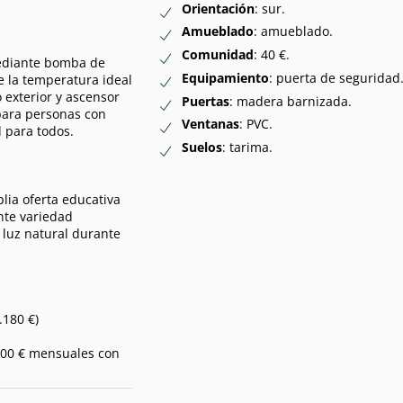
Orientación
: sur.
Amueblado
: amueblado.
Comunidad
: 40 €.
mediante bomba de
Equipamiento
: puerta de seguridad
de la temperatura ideal
 exterior y ascensor
Puertas
: madera barnizada.
para personas con
Ventanas
: PVC.
 para todos.
Suelos
: tarima.
lia oferta educativa
nte variedad
 luz natural durante
.180 €)
.000 € mensuales con