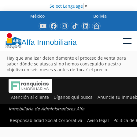
Select Language
▼
México
Bolivia
Alfa Inmobiliaria
Hay que analizar detenidamente el proceso de venta para
saber dónde se atasca si no hemos conseguido nuestro
objetivo en seis meses y antes de ‘tocar’ el precio.
Atención al cliente
Díganos qué busca
Anuncie su inmueb
Inmobiliaria de Administradores Alfa
Responsabilidad Social Corporativa
Aviso legal
Política de