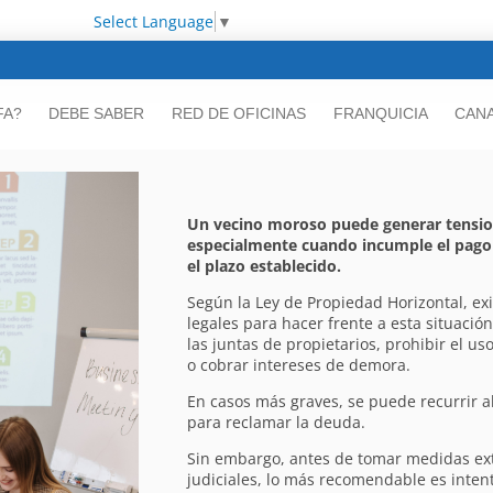
Select Language
▼
FA?
DEBE SABER
RED DE OFICINAS
FRANQUICIA
CANA
Un vecino moroso puede generar tensi
especialmente cuando incumple el pago
el plazo establecido.
Según la Ley de Propiedad Horizontal, ex
legales para hacer frente a esta situación
las juntas de propietarios, prohibir el us
o cobrar intereses de demora.
En casos más graves, se puede recurrir a
para reclamar la deuda.
Sin embargo, antes de tomar medidas ext
judiciales, lo más recomendable es inten