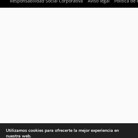
Responsabilidad Social Corporativa
Aviso legal
Política de
Utilizamos cookies para ofrecerte la mejor experiencia en
nuestra web.