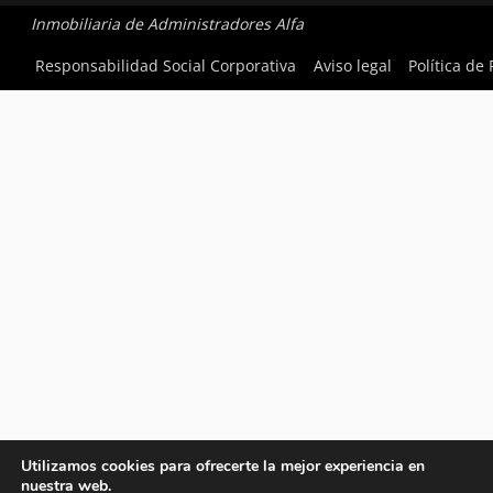
Inmobiliaria de Administradores Alfa
Responsabilidad Social Corporativa
Aviso legal
Política de
Utilizamos cookies para ofrecerte la mejor experiencia en
nuestra web.