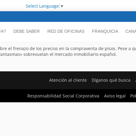
Select Language
▼
FA?
DEBE SABER
RED DE OFICINAS
FRANQUICIA
CANA
obre el frenazo de los precios en la compraventa de pisos. Pese a q
«fantasmas» sobrevuelan el mercado inmobiliario español.
Atención al cliente
Díganos qué busca
Responsabilidad Social Corporativa
Aviso legal
Po