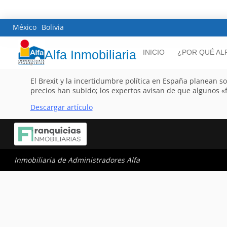
México
Bolivia
Alfa Inmobiliaria
INICIO
¿POR QUÉ AL
El Brexit y la incertidumbre política en España planean s
precios han subido; los expertos avisan de que algunos 
Descargar artículo
Inmobiliaria de Administradores Alfa