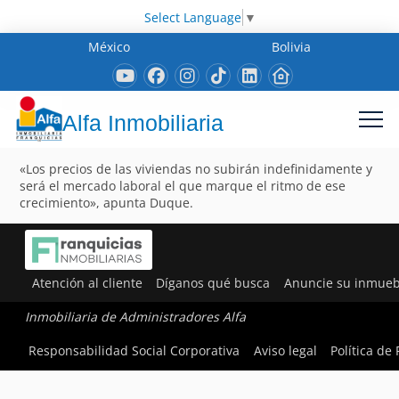
Select Language
▼
México
Bolivia
Alfa Inmobiliaria
«Los precios de las viviendas no subirán indefinidamente y
será el mercado laboral el que marque el ritmo de ese
crecimiento», apunta Duque.
Atención al cliente
Díganos qué busca
Anuncie su inmueb
Inmobiliaria de Administradores Alfa
Responsabilidad Social Corporativa
Aviso legal
Política de