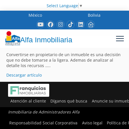
Select Language
▼
México
Bolivia
Alfa Inmobiliaria
Convertirse en propietario de un inmueble es una decisión
que no debe tomarse a la ligera. Ademas de analizar al
detalle los recursos …..
Descargar artículo
Atención al cliente
Díganos qué busca
Anuncie su inmueb
Inmobiliaria de Administradores Alfa
Responsabilidad Social Corporativa
Aviso legal
Política de