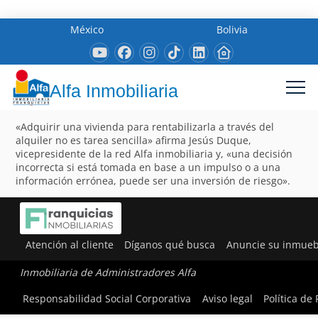
México
Bolivia
Alfa Inmobiliaria
«Adquirir una vivienda para rentabilizarla a través del
alquiler no es tarea sencilla» afirma Jesús Duque,
vicepresidente de la red Alfa inmobiliaria y, «una decisión
incorrecta si está tomada en base a un impulso o a una
información errónea, puede ser una inversión de riesgo».
Atención al cliente
Díganos qué busca
Anuncie su inmueb
Inmobiliaria de Administradores Alfa
Responsabilidad Social Corporativa
Aviso legal
Política de