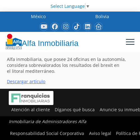
Select Language
▼
México
Bolivia
Alfa Inmobiliaria
Alfa inmobiliaria, que posee 24 oficinas en la autonomía,
considera sobrevalorados los resultados del brexit en
el litoral mediterráneo.
Descargar artículo
Atención al cliente
Díganos qué busca
Anuncie su inmueb
Inmobiliaria de Administradores Alfa
Responsabilidad Social Corporativa
Aviso legal
Política de