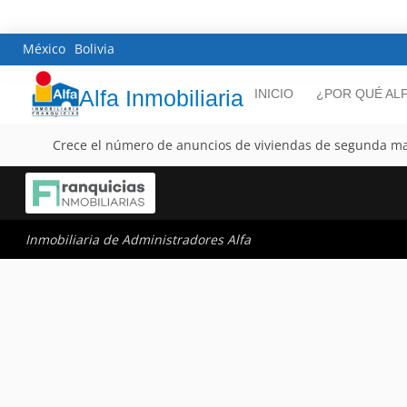
México
Bolivia
Alfa Inmobiliaria
INICIO
¿POR QUÉ AL
Crece el número de anuncios de viviendas de segunda man
Inmobiliaria de Administradores Alfa