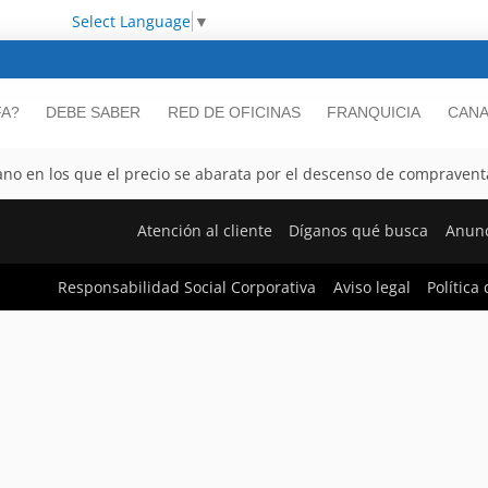
Select Language
▼
FA?
DEBE SABER
RED DE OFICINAS
FRANQUICIA
CANA
o en los que el precio se abarata por el descenso de compravent
Atención al cliente
Díganos qué busca
Anunc
Responsabilidad Social Corporativa
Aviso legal
Política