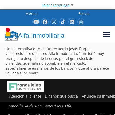
Select Language
▼
México
Bolivia
Alfa Inmobiliaria
Una alternativa que según recuerda Jesús Duque,
vicepresidente de la red Alfa Inmobiliaria, “funcionó muy
bien justo después de la crisis por el gran stock de
viviendas que había disponible en el mercado,
especialmente en manos de los bancos, y que ahora parece
volver a funcionar”.
Atención al cliente
Díganos qué busca
Anuncie su inmueb
Inmobiliaria de Administradores Alfa