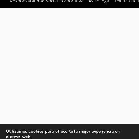
Responsabilidad Social Corporativa
Aviso legal
Política de
Utilizamos cookies para ofrecerte la mejor experiencia en
nuestra web.