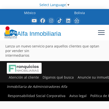
Select Language
▼
México
Bolivia
Alfa Inmobiliaria
Lanza un nuevo servicio para aquellos clientes que optan
por vender sin
intermediarios
Atención al cliente
Díganos qué busca
Anuncie su inmueb
Inmobiliaria de Administradores Alfa
Responsabilidad Social Corporativa
Aviso legal
Política de